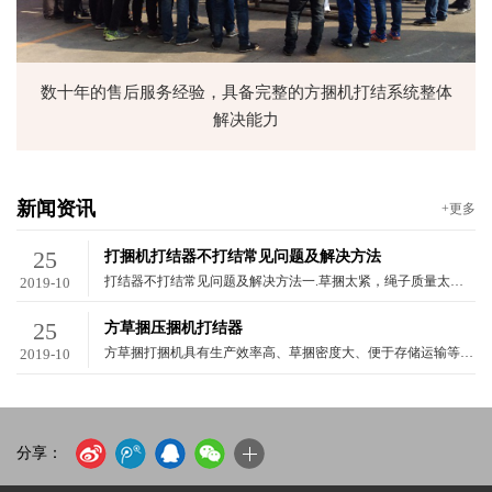
数十年的售后服务经验，具备完整的方捆机打结系统整体
解决能力
新闻资讯
+更多
25
打捆机打结器不打结常见问题及解决方法
打结器不打结常见问题及解决方法一.草捆太紧，绳子质量太差。二.小钳嘴上卡绳：2.1. 钳嘴有个调整螺丝，在打结器侧面，带弹簧的螺丝调的太紧容易卡绳，太松了导致不打结。2.2.脱绳杆与钳嘴的间隙过大，钳嘴上容易卡绳，拖绳杆在工作的时候应该微微擦着小钳嘴的额面。2.3放绳箱后面穿绳的地方有个压绳片，调的太松-钳嘴上容易卡绳；太紧-容易断绳。2.4.拖绳杆行程不够。如果两个打结器，一个好用，另一个不好用，可以调换一下拖绳杆试试。2.5.上钳嘴弯曲变形，钳嘴上边有毛刺。三.打单节3.1.上边有扣，下边没扣，可能是
2019-10
25
方草捆压捆机打结器
方草捆打捆机具有生产效率高、草捆密度大、便于存储运输等优点。打结器是方草捆打捆机的关键部件,被称作打捆机的“心脏”。打结器的作业性能直接决定方草捆打捆机的作业质量。国外C型和D型打结器技术已较为成熟,其中D型打结器在方草捆打捆机上使用更为广泛,但是因为打结时捆绳回弹很少,使打结嘴上的受力在绕绳时逐渐增加,导致打结嘴磨损严重,使用寿命减少
2019-10
分享：